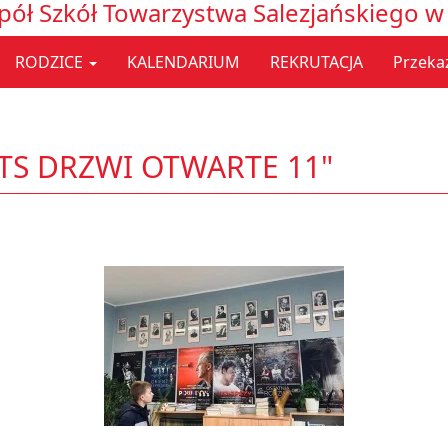
pół Szkół Towarzystwa Salezjańskiego w 
RODZICE
KALENDARIUM
REKRUTACJA
Przeka
OTS DRZWI OTWARTE 11"