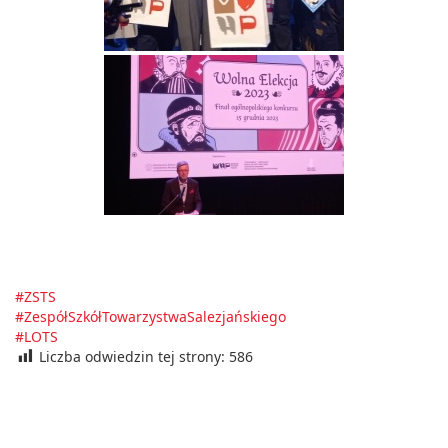
#ZSTS
#ZespółSzkółTowarzystwaSalezjańskiego
#LOTS
Liczba odwiedzin tej strony:
586